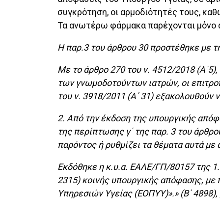
συγκρότηση, οι αρμοδιότητές τους, καθ
Τα ανωτέρω φάρμακα παρέχονται μόνο α
Η παρ.3 του άρθρου 30 προστέθηκε με την
Με το άρθρο 270 του ν. 4512/2018 (Α΄5),
των γνωμοδοτούντων ιατρών, οι επιτροπ
του ν. 3918/2011 (Α΄ 31) εξακολουθούν
2. Από την έκδοση της υπουργικής απόφ
της περίπτωσης γ΄ της παρ. 3 του άρθρου
παρόντος ή ρυθμίζει τα θέματα αυτά με
Εκδόθηκε η κ.υ.α. ΕΑΛΕ/ΓΠ/80157 της 1.
2315) κοινής υπουργικής απόφασης, με
Υπηρεσιών Υγείας (ΕΟΠΥΥ)».» (Β΄ 4898),