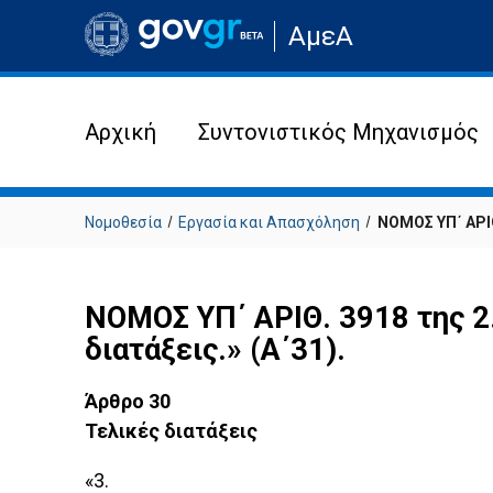
Μετάβαση
ΑμεΑ
στην
αρχική
σελίδα
του
ιστότοπου
Αρχική
Συντονιστικός Μηχανισμός
Νομοθεσία
Εργασία και Απασχόληση
ΝΟΜΟΣ ΥΠ΄ ΑΡΙΘ
ΝΟΜΟΣ ΥΠ΄ ΑΡΙΘ. 3918 της 2
διατάξεις.» (Α΄31).
Άρθρο 30
Τελικές διατάξεις
«3.