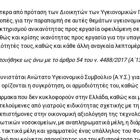
ύστερα από πρόταση των Διοικητών των Υγειονομικών
ροπές, για την παραπομπή σε αυτές θεμάτων υγειονομ
ακτηρισμού ανικανότητας προς εργασία οφειλόμενη σε
αθώς και κρίσης ικανότητας προς εργασία για την υπα
ιότητές τους, καθώς και κάθε άλλη αναγκαία λεπτομέρ
ποιήθηκε ως άνω με το άρθρο 54 του ν. 4488/2017 (Α΄13
υνιστάται Ανώτατο Υγειονομικό Συμβούλιο (Α.Υ.Σ.) γ
 ορίζονται η συγκρότηση, οι αρμοδιότητές του, καθώς
φάρμακα που δεν κυκλοφορούν στην Ελλάδα, καθώς και
λούμενες από γιατρούς ειδικότητας σχετικής με τη ν
επιστήμονες στην οικονομική αξιολόγηση της τεχνολογ
τιωτικών νοσοκομείων, με αναπληρωματικά μέλη, η διά
α τακτικά μέλη και γραμματεύς ένας υπάλληλος του Φο
θμό που κρίνεται απαραίτητος για την εξυπηρέτηση τω