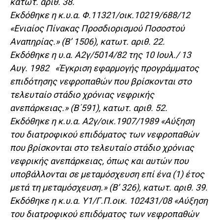
κατωτ. αριθ. 38.
Εκδόθηκε η κ.υ.α. Φ.11321/οικ.10219/688/12
«Ενιαίος Πίνακας Προσδιορισμού Ποσοστού
Αναπηρίας.» (Β’ 1506), κατωτ. αριθ. 22.
Εκδόθηκε η υ.α. Α2γ/5014/82 της 10 Ιουλ./ 13
Αυγ. 1982 «Έγκριση εφαρμογής προγράμματος
επιδότησης νεφροπαθών που βρίσκονται στο
τελευταίο στάδιο χρόνιας νεφρικής
ανεπάρκειας.» (Β΄591), κατωτ. αριθ. 52.
Εκδόθηκε η κ.υ.α. Α2γ/οικ.1907/1989 «Αύξηση
του διατροφικού επιδόματος των νεφροπαθών
που βρίσκονται στο τελευταίο στάδιο χρόνιας
νεφρικής ανεπάρκειας, όπως και αυτών που
υποβάλλονται σε μεταμόσχευση επί ένα (1) έτος
μετά τη μεταμόσχευση.» (Β’ 326), κατωτ. αριθ. 39.
Εκδόθηκε η κ.υ.α. Υ1/Γ.Π.οικ. 102431/08 «Aύξηση
του διατροφικού επιδόματος των νεφροπαθών