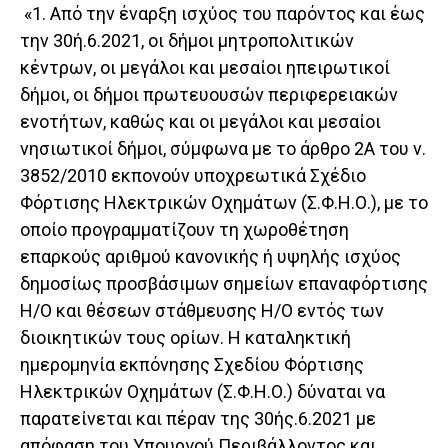
«1. Από την έναρξη ισχύος του παρόντος και έως
την 30ή.6.2021, οι δήμοι μητροπολιτικών
κέντρων, οι μεγάλοι και μεσαίοι ηπειρωτικοί
δήμοι, οι δήμοι πρωτευουσών περιφερειακών
ενοτήτων, καθώς και οι μεγάλοι και μεσαίοι
νησιωτικοί δήμοι, σύμφωνα με το άρθρο 2Α του ν.
3852/2010 εκπονούν υποχρεωτικά Σχέδιο
Φόρτισης Ηλεκτρικών Οχημάτων (Σ.Φ.Η.Ο.), με το
οποίο προγραμματίζουν τη χωροθέτηση
επαρκούς αριθμού κανονικής ή υψηλής ισχύος
δημοσίως προσβάσιμων σημείων επαναφόρτισης
Η/Ο και θέσεων στάθμευσης Η/Ο εντός των
διοικητικών τους ορίων. Η καταληκτική
ημερομηνία εκπόνησης Σχεδίου Φόρτισης
Ηλεκτρικών Οχημάτων (Σ.Φ.Η.Ο.) δύναται να
παρατείνεται και πέραν της 30ής.6.2021 με
απόφαση του Υπουργού Περιβάλλοντος και