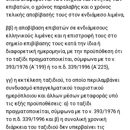
επιβατών, ο χρόνος παραλαβής και ο χρόνος
τελικής αποβίβασής τους στον ενδιάμεσο λιμένα,
ββ) η αποβίβαση επιβατών σε ενδιάμεσους
ελληνικούς λιμένες και η επιστροφή τους στο
σημείο επιβίβασης τους κατά την ίδια ή
διαφορετική ημερομηνία, με την προϋπόθεση ότι
το ταξίδι πραγματοποιείται, σύμφωνα με το ν.
393/1976 (Α΄199) ή το π.δ. 339/1996 (Α΄225),
γγ) η εκτέλεση ταξιδιού, το οποίο περιλαμβάνει
συνδυασμό επαγγελματικού τουριστικού
ημερόπλοιου και άλλων μέσων μεταφοράς υπό
τις εξής προϋποθέσεις: α) το ταξίδι
πραγματοποιείται, σύμφωνα με το ν. 393/1976 ή
το π.δ. 339/1996 και β) η συνολική χρονική
διάρκεια του ταξιδιού δεν υπερβαίνει τις