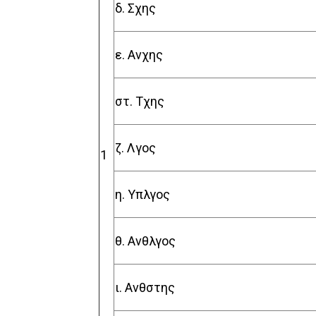
δ. Σχης
ε. Ανχης
στ. Τχης
ζ. Λγος
1
η. Υπλγος
θ. Ανθλγος
ι. Ανθστης