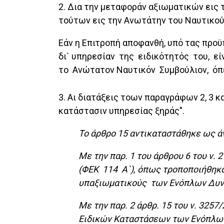
2. Δια την μεταφοράν αξιωματικών ει
τούτων εις την Ανωτάτην του Ναυτικού
Εάν η Επιτροπή αποφανθή, υπό τας προϋ
δι` υπηρεσίαν της ειδικότητός του, εί
το Ανώτατον Ναυτικόν Συμβούλιον, όπε
3. Αι διατάξεις τοων παραγράφων 2, 3
κατάστασιν υπηρεσίας ξηράς".
Το άρθρο 15 αντικαταστάθηκε ως άν
Με την παρ. 1 του άρθρου 6 του ν. 
(ΦΕΚ 114 Α`), όπως τροποποιήθηκαν
υπαξιωματικούς των Ενόπλων Δυν
Με την παρ. 2 άρθρ. 15 του ν. 3257/
Ειδικών Καταστάσεων των Ενόπλων 