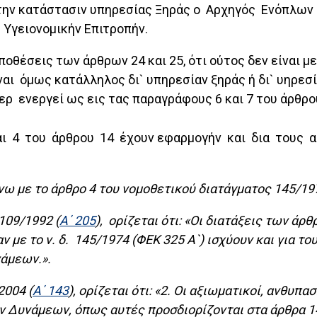
ς την κατάστασιν υπηρεσίας Ξηράς ο Αρχηγός Ενόπλω
 Υγειονομικήν Επιτροπήν.
ποθέσεις των άρθρων 24 και 25, ότι ούτος δεν είναι 
ναι όμως κατάλληλος δι` υπηρεσίαν ξηράς ή δι` υηρεσ
ρ ενεργεί ως εις τας παραγράφους 6 και 7 του άρθρο
 και 4 του άρθρου 14 έχουν εφαρμογήν και δια τους 
ω με το άρθρο 4 του νομοθετικού διατάγματος 145/197
2109/1992 (
Α΄ 205
), ορίζεται ότι: «Οι διατάξεις των άρθ
 με το ν. δ. 145/1974 (ΦΕΚ 325 Α`) ισχύουν και για 
άμεων.».
2004 (
Α΄ 143
), ορίζεται ότι: «2. Οι αξιωματικοί, ανθυπ
Δυνάμεων, όπως αυτές προσδιορίζονται στα άρθρα 14, 