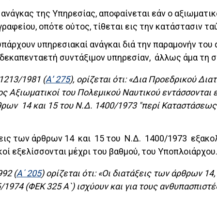
ς ανάγκας της Υπηρεσίας, αποφαίνεται εάν ο αξιωματι
γραφείου, οπότε ούτος, τίθεται εις την κατάστασιν τα
 υπάρχουν υπηρεσιακαί ανάγκαι διά την παραμονήν του 
 δεκαπενταετή συντάξιμον υπηρεσίαν, άλλως άμα τη 
 1213/1981 (
Α’ 275
), ορίζεται ότι: «Δια Προεδρικού Δια
ος Αξιωματικοί του Πολεμικού Ναυτικού εντάσσονται 
ων 14 και 15 του Ν.Δ. 1400/1973 "περί Καταστάσεω
άξεις των άρθρων 14 και 15 του Ν.Δ. 1400/1973 εξακ
οί εξελίσσονται μέχρι του βαθμού, του Υποπλοιάρχου
992 (
Α΄ 205
) ορίζεται ότι: «Οι διατάξεις των άρθρων 14,
45/1974 (ΦΕΚ 325 Α`) ισχύουν και για τους ανθυπασπι