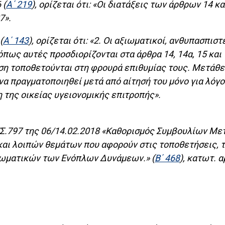
 (
Α΄ 219
), ορίζεται ότι: «Οι διατάξεις των άρθρων 14 
7».
(
Α΄ 143
), ορίζεται ότι: «2. Οι αξιωματικοί, ανθυπασπι
ς αυτές προσδιορίζονται στα άρθρα 14, 14α, 15 και 
αση τοποθετούνται στη φρουρά επιθυμίας τους. Μετάθ
να πραγματοποιηθεί μετά από αίτησή του μόνο για λόγο
 της οικείας υγειονομικής επιτροπής».
83/Σ.797 της 06/14.02.2018 «Καθορισμός Συμβουλίων 
αι λοιπών θεμάτων που αφορούν στις τοποθετήσεις, τ
ιωματικών των Ενόπλων Δυνάμεων.» (
Β΄ 468
), κατωτ. α