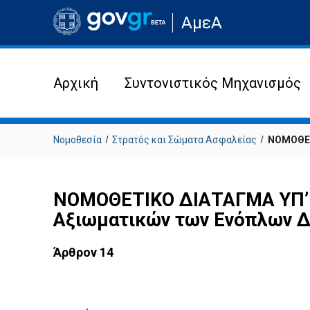
Μετάβαση
ΑμεΑ
στην
αρχική
σελίδα
του
ιστότοπου
Αρχική
Συντονιστικός Μηχανισμός
Νομοθεσία
Στρατός και Σώματα Ασφαλείας
ΝΟΜΟΘΕΤΙ
ΝΟΜΟΘΕΤΙΚΟ ΔΙΑΤΑΓΜΑ ΥΠ’ Α
Αξιωματικών των Ενόπλων Δυ
Άρθρον 14