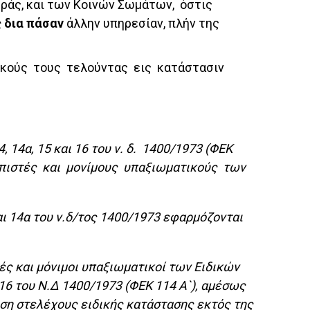
ηράς, και των Κοινών Σωμάτων, όστις
ς δια πάσαν
άλλην υπηρεσίαν, πλήν της
τικούς τους τελούντας εις κατάστασιν
4, 14α, 15 και 16 του ν. δ. 1400/1973 (ΦΕΚ
πασπιστές και μονίμους υπαξιωματικούς των
και 14α του ν.δ/τος 1400/1973 εφαρμόζονται
στές και μόνιμοι υπαξιωματικοί των Ειδικών
16 του Ν.Δ 1400/1973 (ΦΕΚ 114 Α`), αμέσως
εση στελέχους ειδικής κατάστασης εκτός της