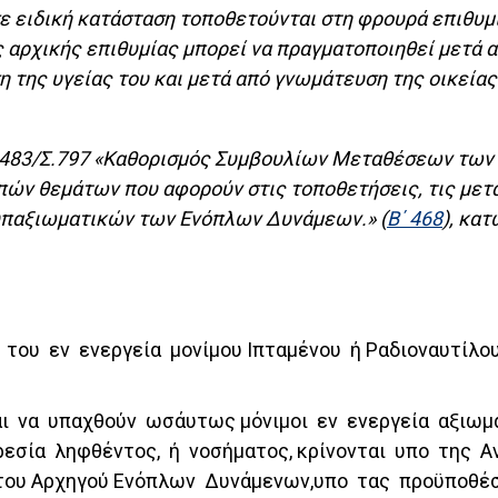
σε ειδική κατάσταση τοποθετούνται στη φρουρά επιθυ
αρχικής επιθυμίας μπορεί να πραγματοποιηθεί μετά α
η της υγείας του και μετά από γνωμάτευση της οικείας
294483/Σ.797 «Καθορισμός Συμβουλίων Μεταθέσεων τω
ιπών θεμάτων που αφορούν στις τοποθετήσεις, τις μετ
υπαξιωματικών των Ενόπλων Δυνάμεων.» (
Β΄ 468
), κατ
ς του εν ενεργεία μονίμου Ιπταμένου ή Ραδιοναυτίλο
ι να υπαχθούν ωσάυτως μόνιμοι εν ενεργεία αξιωματ
ρεσία ληφθέντος, ή νοσήματος, κρίνονται υπο της Α
ό του Αρχηγού Ενόπλων Δυνάμενων,υπο τας προϋποθέσ