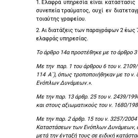
1. Ελαφρά υπηρεσία είναι κατάστασις 
συνεπεία τραύματος, ουχί εν διατετα
τοιαύτης γραφείου.
2. Αι διατάξεις των παραγράφων 2 έως
ελαφράς υπηρεσίας.
Το άρθρο 14α προστέθηκε με το άρθρο 3
Με την παρ. 1 του άρθρου 6 του ν. 2109/
114 Α`), όπως τροποποιήθηκαν με το ν.
Ενόπλων Δυνάμεων.».
Με την παρ. 13 άρθρ. 25 του ν. 2439/1996
και στους αξιωματικούς του ν. 1680/198
Με την παρ. 2 άρθρ. 15 του ν. 3257/2004
Καταστάσεων των Ενόπλων Δυνάμεων, όπω
μετά την ένταξή τους σε ειδική κατάστ