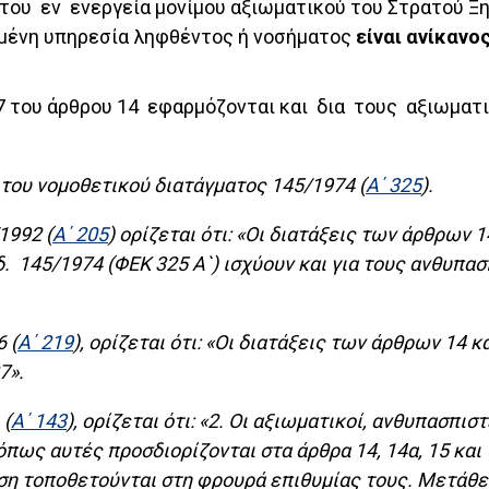
του εν ενεργεία μονίμου αξιωματικού του Στρατού Ξ
γμένη υπηρεσία ληφθέντος ή νοσήματος
είναι ανίκανο
 7 του άρθρου 14 εφαρμόζονται και δια τους αξιωμα
 του νομοθετικού διατάγματος 145/1974 (
Α΄ 325
).
1992 (
Α΄ 205
) ορίζεται ότι: «Οι διατάξεις των άρθρων 1
 δ. 145/1974 (ΦΕΚ 325 Α`) ισχύουν και για τους ανθυ
 (
Α΄ 219
), ορίζεται ότι: «Οι διατάξεις των άρθρων 14 
7».
 (
Α΄ 143
), ορίζεται ότι: «2. Οι αξιωματικοί, ανθυπασπι
ς αυτές προσδιορίζονται στα άρθρα 14, 14α, 15 και 
αση τοποθετούνται στη φρουρά επιθυμίας τους. Μετάθ