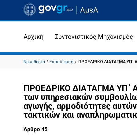
Μετάβαση
ΑμεΑ
στην
αρχική
σελίδα
του
ιστότοπου
Αρχική
Συντονιστικός Μηχανισμός
Νομοθεσία
Εκπαίδευση
ΠΡΟΕΔΡΙΚΟ ΔΙΑΤΑΓΜΑ ΥΠ΄ ΑΡΙ
ΠΡΟΕΔΡΙΚΟ ΔΙΑΤΑΓΜΑ ΥΠ΄ ΑΡΙ
των υπηρεσιακών συμβουλίων
αγωγής, αρμοδιότητες αυτών,
τακτικών και αναπληρωματικ
Άρθρο 45