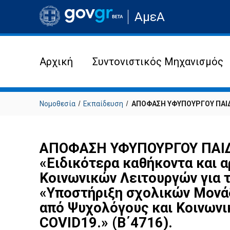
Μετάβαση
ΑμεΑ
στην
αρχική
σελίδα
του
ιστότοπου
Αρχική
Συντονιστικός Μηχανισμός
Νομοθεσία
Εκπαίδευση
ΑΠΟΦΑΣΗ ΥΦΥΠΟΥΡΓΟΥ ΠΑΙΔΕ
ΑΠΟΦΑΣΗ ΥΦΥΠΟΥΡΓΟΥ ΠΑΙΔΕ
«Ειδικότερα καθήκοντα και 
Κοινωνικών Λειτουργών για 
«Υποστήριξη σχολικών Μονά
από Ψυχολόγους και Κοινωνι
COVID19.» (Β΄4716).