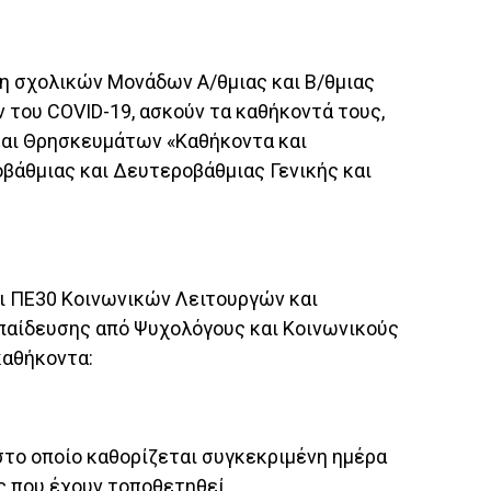
ξη σχολικών Μονάδων Α/θμιας και Β/θμιας
του COVID-19, ασκούν τα καθήκοντά τους,
και Θρησκευμάτων «Καθήκοντα και
άθμιας και Δευτεροβάθμιας Γενικής και
ι ΠΕ30 Κοινωνικών Λειτουργών και
παίδευσης από Ψυχολόγους και Κοινωνικούς
καθήκοντα:
στο οποίο καθορίζεται συγκεκριμένη ημέρα
ς που έχουν τοποθετηθεί.