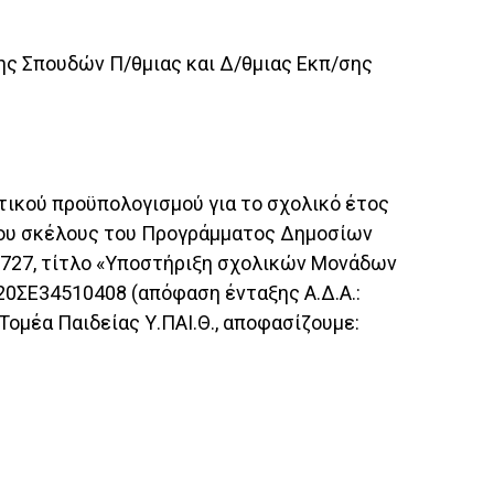
ης Σπουδών Π/θμιας και Δ/θμιας Εκπ/σης
τικού προϋπολογισμού για το σχολικό έτος
νου σκέλους του Προγράμματος Δημοσίων
0727, τίτλο «Υποστήριξη σχολικών Μονάδων
20ΣΕ34510408 (απόφαση ένταξης Α.Δ.Α.:
Τομέα Παιδείας Υ.ΠΑΙ.Θ., αποφασίζουμε: