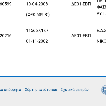
ΠΑΤΡ
60599
10-04-2008
ΔΕ01-ΕΒΠ
ΦΑΣ
ΑΥΤ
(ΦΕΚ 639 Β΄)
115667/Γ6/
Ε.Δ.Σ
20216
ΔΕ01-ΕΒΠ
01-11-2002
ΝΙΚ
κό απόρρητο
Χάρτης ιστότοπου
Σχετικά με εμάς