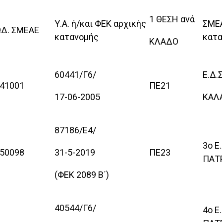
1 ΘΕΣΗ ανά
Υ.Α. ή/και ΦΕΚ αρχικής
ΣΜΕ
Δ. ΣΜΕΑΕ
κατανομής
κατ
ΚΛΑΔΟ
60441/Γ6/
Ε.Δ.Σ
41001
ΠΕ21
17-06-2005
ΚΑΛ
87186/Ε4/
3ο Ε.
50098
31-5-2019
ΠΕ23
ΠΑΤ
(ΦΕΚ 2089 Β΄)
40544/Γ6/
4ο Ε.