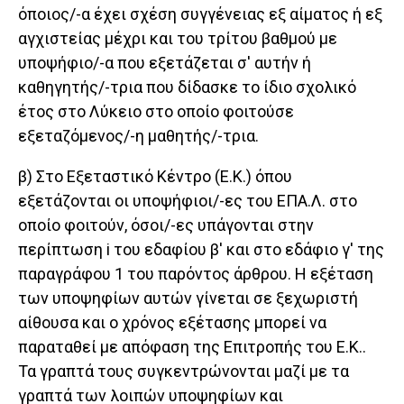
όποιος/-α έχει σχέση συγγένειας εξ αίματος ή εξ
αγχιστείας μέχρι και του τρίτου βαθμού με
υποψήφιο/-α που εξετάζεται σ' αυτήν ή
καθηγητής/-τρια που δίδασκε το ίδιο σχολικό
έτος στο Λύκειο στο οποίο φοιτούσε
εξεταζόμενος/-η μαθητής/-τρια.
β) Στο Εξεταστικό Κέντρο (Ε.Κ.) όπου
εξετάζονται οι υποψήφιοι/-ες του ΕΠΑ.Λ. στο
οποίο φοιτούν, όσοι/-ες υπάγονται στην
περίπτωση i του εδαφίου β' και στο εδάφιο γ' της
παραγράφου 1 του παρόντος άρθρου. Η εξέταση
των υποψηφίων αυτών γίνεται σε ξεχωριστή
αίθουσα και ο χρόνος εξέτασης μπορεί να
παραταθεί με απόφαση της Επιτροπής του Ε.Κ..
Τα γραπτά τους συγκεντρώνονται μαζί με τα
γραπτά των λοιπών υποψηφίων και