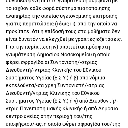
συνοδευόμενη από τη γνωμάτευση σύμφωνα με
το ισχύον κάθε φορά σύστημα πιστοποίησης
αναπηρίας της οικείας υγειονομικής επιτροπής
για τις περιπτώσεις i) έως iii), από την οποία να
προκύπτει ότι η επίδοσή τους στα μαθήματα δεν
είναι δυνατόν να ελεγχθεί με γραπτές εξετάσεις.
Γ ια την περίπτωση iv) απαιτείται πρόσφατη
γνωμάτευση Δημοσίου Νοσοκομείου η οποία
φέρει σφραγίδα α) Συντονιστή/-στριας
Διευθυντή/-ντριας Κλινικής του Εθνικού
Συστήματος Υγείας (Ε.Σ.Υ.) ή β) από νόμιμα
εκτελούντα/-σα χρέη Συντονιστή/-στριας
Διευθυντή/ντριας Κλινικής του Εθνικού
Συστήματος Υγείας (Ε.Σ.Υ.) ή γ) από Διευθυντή/-
ντρια Πανεπιστημιακής κλινικής ή από Δημόσιο
κέντρο υγείας στην περιοχή του/της
υποψήφιου/-ας, η οποία φέρει σφραγίδα του/της