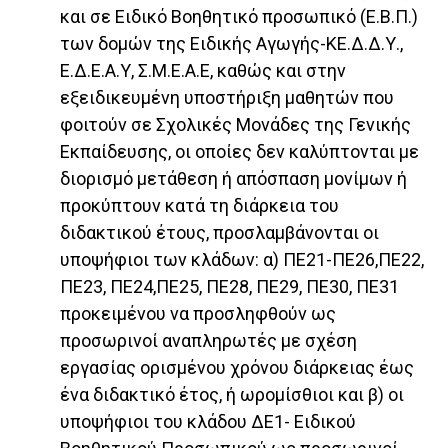
και σε Ειδικό Βοηθητικό προσωπικό (Ε.Β.Π.)
των δομών της Ειδικής Αγωγής-ΚΕ.Δ.Δ.Υ.,
Ε.Δ.Ε.Α.Υ, Σ.Μ.Ε.Α.Ε, καθώς και στην
εξειδικευμένη υποστήριξη μαθητών που
φοιτούν σε Σχολικές Μονάδες της Γενικής
Εκπαίδευσης, οι οποίες δεν καλύπτονται με
διορισμό μετάθεση ή απόσπαση μονίμων ή
προκύπτουν κατά τη διάρκεια του
διδακτικού έτους, προσλαμβάνονται οι
υποψήφιοι των κλάδων: α) ΠΕ21-ΠΕ26,ΠΕ22,
ΠΕ23, ΠΕ24,ΠΕ25, ΠΕ28, ΠΕ29, ΠΕ30, ΠΕ31
προκειμένου να προσληφθούν ως
προσωρινοί αναπληρωτές με σχέση
εργασίας ορισμένου χρόνου διάρκειας έως
ένα διδακτικό έτος, ή ωρομίσθιοι και β) οι
υποψήφιοι του κλάδου ΔΕ1- Ειδικού