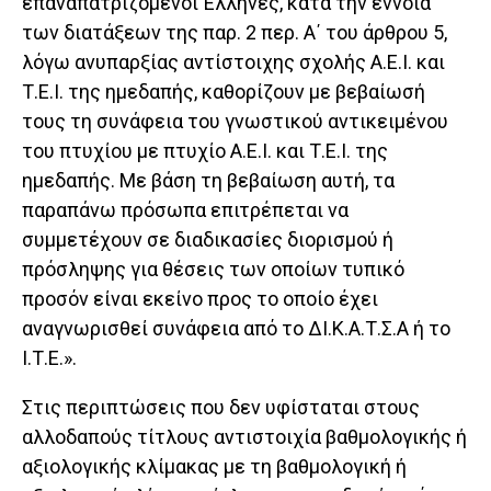
επαναπατριζόμενοι Έλληνες, κατά την έννοια
των διατάξεων της παρ. 2 περ. Α΄ του άρθρου 5,
λόγω ανυπαρξίας αντίστοιχης σχολής Α.Ε.Ι. και
Τ.Ε.Ι. της ημεδαπής, καθορίζουν με βεβαίωσή
τους τη συνάφεια του γνωστικού αντικειμένου
του πτυχίου με πτυχίο Α.Ε.Ι. και Τ.Ε.Ι. της
ημεδαπής. Με βάση τη βεβαίωση αυτή, τα
παραπάνω πρόσωπα επιτρέπεται να
συμμετέχουν σε διαδικασίες διορισμού ή
πρόσληψης για θέσεις των οποίων τυπικό
προσόν είναι εκείνο προς το οποίο έχει
αναγνωρισθεί συνάφεια από το ΔΙ.Κ.Α.Τ.Σ.Α ή το
Ι.Τ.Ε.».
Στις περιπτώσεις που δεν υφίσταται στους
αλλοδαπούς τίτλους αντιστοιχία βαθμολογικής ή
αξιολογικής κλίμακας με τη βαθμολογική ή