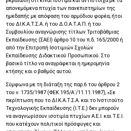
βεβαίωση ότι είναι ισότιμα και αντίστοιχα με τα
απονεμόμενα πτυχία των πανεπιστημίων της
ημεδαπής με απόφαση του αρμόδιου φορέα, ήτοι
του ΔΙ.Κ.Α.Τ.Σ.Α. ή του Δ.Ο.Α.Τ.Α.Π. ή του
Συμβουλίου αναγνώρισης τίτλων Τριτοβάθμιας
Εκπαίδευσης (ΣΑΕΙ) άρθρο 10 του π.δ. 165/2000 ή
από την Επιτροπή Ισοτιμιών Σχολών
Εκπαίδευσης Διδακτικού Προσωπικού. Στο
βασικό τίτλο να αναγράφεται η ημερομηνία
κτήσης και ο βαθμός αυτού.
Σύμφωνα με τη διάταξη της παρ.6 του άρθρου 2
του ν. 1735/1987 (ΦΕΚ 195/Α΄/11.11.1987), «Σε
περίπτωση που το ΔΙ.Κ.Α.Τ.Σ.Α. και το Ινστιτούτο
Τεχνολογικής Εκπαίδευσης (Ι.Τ.Ε.) δεν μπορούν
να αναγνωρίσουν ισοτιμία πτυχίων Α.Ε.Ι. και Τ.Ε.Ι.
που κατέχουν πολιτικοί πρόσφυγες και