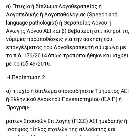
α) Πτυχίο ή δίπλωμα Λογοθεραπείας ή
Λογοπεδικής ή Λογοπαθολογίας (Speech and
language pathologist) ή Θεραπείας Λόγου ή
Αγωγής Λόγου ΑΕΙ και β) Βεβαίωση ότι πληροί τις
νόμιμες προϋποθέσεις για την άσκηση του
επαγγέλματος του Λογοθεραπευτή σύμφωνα με
το π.δ. 176/2014 όπως τροποποιήθηκε και ισχύει
με το π.δ 49/2016.
Ή Περίπτωση 2
α) πτυχίο ή δίπλωμα οποιουδήποτε Τμήματος ΑΕΙ
ή Ελληνικού Ανοικτού Πανεπιστημίου (Ε.Α.Π) ή
Προγραμ-
μάτων Σπουδών Επιλογής (Π.Σ.Ε) ΑΕΙ ημεδαπής ή
ισότιμος τίτλος σχολών της αλλοδαπής και