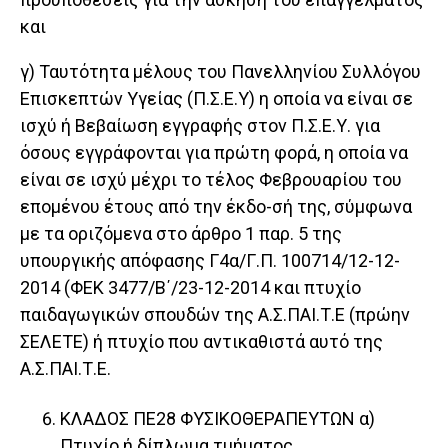
και
γ) Ταυτότητα μέλους του Πανελληνίου Συλλόγου
Επισκεπτών Υγείας (Π.Σ.Ε.Υ) η οποία να είναι σε
ισχύ ή Βεβαίωση εγγραφής στον Π.Σ.Ε.Υ. για
όσους εγγράφονται για πρώτη φορά, η οποία να
είναι σε ισχύ μέχρι το τέλος Φεβρουαρίου του
επομένου έτους από την έκδο-σή της, σύμφωνα
με τα οριζόμενα στο άρθρο 1 παρ. 5 της
υπουργικής απόφασης Γ4α/Γ.Π. 100714/12-12-
2014 (ΦΕΚ 3477/Β΄/23-12-2014 και πτυχίο
παιδαγωγικών σπουδών της Α.Σ.ΠΑΙ.Τ.Ε (πρώην
ΣΕΛΕΤΕ) ή πτυχίο που αντικαθιστά αυτό της
Α.Σ.ΠΑΙ.Τ.Ε.
ΚΛΑΔΟΣ ΠΕ28 ΦΥΣΙΚΟΘΕΡΑΠΕΥΤΩΝ α)
Πτυχίο ή δίπλωμα τμήματος