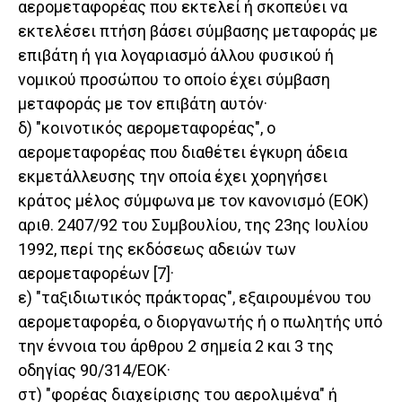
αερομεταφορέας που εκτελεί ή σκοπεύει να
εκτελέσει πτήση βάσει σύμβασης μεταφοράς με
επιβάτη ή για λογαριασμό άλλου φυσικού ή
νομικού προσώπου το οποίο έχει σύμβαση
μεταφοράς με τον επιβάτη αυτόν·
δ) "κοινοτικός αερομεταφορέας", ο
αερομεταφορέας που διαθέτει έγκυρη άδεια
εκμετάλλευσης την οποία έχει χορηγήσει
κράτος μέλος σύμφωνα με τον κανονισμό (EΟΚ)
αριθ. 2407/92 του Συμβουλίου, της 23ης Ιουλίου
1992, περί της εκδόσεως αδειών των
αερομεταφορέων [7]·
ε) "ταξιδιωτικός πράκτορας", εξαιρουμένου του
αερομεταφορέα, ο διοργανωτής ή ο πωλητής υπό
την έννοια του άρθρου 2 σημεία 2 και 3 της
οδηγίας 90/314/EΟΚ·
στ) "φορέας διαχείρισης του αερολιμένα" ή