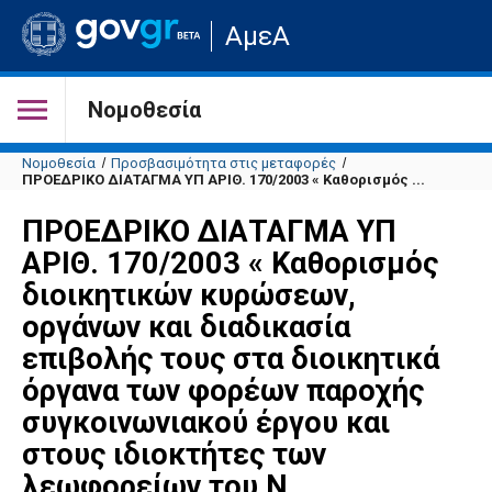
Μετάβαση
ΑμεΑ
στην
αρχική
σελίδα
του
Νομοθεσία
ιστότοπου
Νομοθεσία
Προσβασιμότητα στις μεταφορές
ΠΡΟΕΔΡΙΚΟ ΔΙΑΤΑΓΜΑ ΥΠ ΑΡΙΘ. 170/2003 « Καθορισμός ...
ΠΡΟΕΔΡΙΚΟ ΔΙΑΤΑΓΜΑ ΥΠ
ΑΡΙΘ. 170/2003 « Καθορισμός
διοικητικών κυρώσεων,
οργάνων και διαδικασία
επιβολής τους στα διοικητικά
όργανα των φορέων παροχής
συγκοινωνιακού έργου και
στους ιδιοκτήτες των
λεωφορείων του Ν.