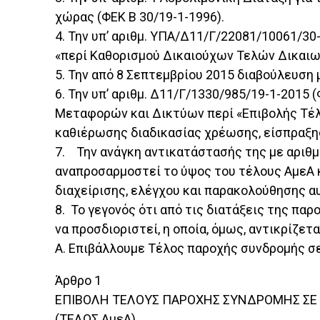
χώρας (ΦΕΚ Β 30/19-1-1996).
4. Την υπ’ αριθμ. ΥΠΑ/Δ11/Γ/22081/10061/
«περί Καθορισμού Δικαιούχων Τελών Δικαιω
5. Την από 8 Σεπτεμβρίου 2015 διαβούλευσ
6. Την υπ’ αριθμ. Δ11/Γ/1330/985/19-1-2015
Μεταφορών και Δικτύων περί «Επιβολής Τέλ
καθιέρωσης διαδικασίας χρέωσης, είσπραξης
7. Την ανάγκη αντικατάστασής της με αριθμ
αναπροσαρμοστεί το ύψος του τέλους ΑμεΑ κ
διαχείρισης, ελέγχου και παρακολούθησης α
8. Το γεγονός ότι από τις διατάξεις της πα
να προσδιοριστεί, η οποία, όμως, αντικρίζε
Α. Επιβάλλουμε Τέλος παροχής συνδρομής σ
Άρθρο 1
ΕΠΙΒΟΛΗ ΤΕΛΟΥΣ ΠΑΡΟΧΗΣ ΣΥΝΔΡΟΜΗΣ ΣΕ 
(ΤΕΛΟΣ ΑμεΑ)