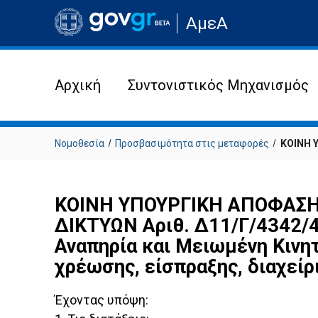
Μετάβαση
ΑμεΑ
στην
αρχική
σελίδα
του
ιστότοπου
Αρχική
Συντονιστικός Μηχανισμός
Νομοθεσία
Προσβασιμότητα στις μεταφορές
ΚΟΙΝΗ 
ΚΟΙΝΗ ΥΠΟΥΡΓΙΚΗ ΑΠΟΦΑΣΗ
ΔΙΚΤΥΩΝ Αριθ. Δ11/Γ/4342/
Αναπηρία και Μειωμένη Κινη
χρέωσης, είσπραξης, διαχείρ
Έχοντας υπόψη: