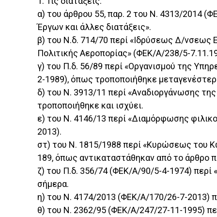
1. Τις διατάξεις:
α) του άρθρου 55, παρ. 2 του Ν. 4313/2014
Έργων και άλλες διατάξεις».
β) του Ν.δ. 714/70 περί «Ιδρύσεως Δ/νσεω
Πολιτικής Αεροπορίας» (ΦΕΚ/Α/238/5-7.11.1
γ) του Π.δ. 56/89 περί «Οργανισμού της Υπη
2-1989), όπως τροποποιήθηκε μεταγενέστερα
δ) του Ν. 3913/11 περί «Αναδιοργάνωσης της
τροποποιήθηκε και ισχύει.
ε) του Ν. 4146/13 περί «Διαμόρφωσης φιλικο
2013).
στ) του Ν. 1815/1988 περί «Κυρώσεως του Κ
189, όπως αντικαταστάθηκαν από το άρθρο πέ
ζ) του Π.δ. 356/74 (ΦΕΚ/Α/90/5-4-1974) περ
σήμερα.
η) του Ν. 4174/2013 (ΦΕΚ/Α/170/26-7-2013) 
θ) του Ν. 2362/95 (ΦΕΚ/Α/247/27-11-1995) π