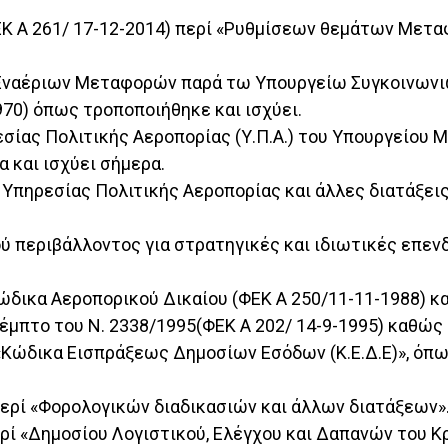
 (ΦΕΚ Α 261/ 17-12-2014) περί «Ρυθμίσεων θεμάτων Με
ς Εναέριων Μεταφορών παρά τω Υπουργείω Συγκοινων
970) όπως τροποποιήθηκε και ισχύει.
ρεσίας Πολιτικής Αεροπορίας (Υ.Π.Α.) του Υπουργείου
 και ισχύει σήμερα.
 Υπηρεσίας Πολιτικής Αεροπορίας και άλλες διατάξεις
ύ περιβάλλοντος για στρατηγικές και ιδιωτικές επενδ
ώδικα Αεροπορικού Δικαίου (ΦΕΚ Α 250/11-11-1988) κα
μπτο του Ν. 2338/1995(ΦΕΚ Α 202/ 14-9-1995) καθώς κ
ί «Κώδικα Εισπράξεως Δημοσίων Εσόδων (Κ.Ε.Δ.Ε)», ό
περί «Φορολογικών διαδικασιών και άλλων διατάξεων»
ερί «Δημοσίου Λογιστικού, Ελέγχου και Δαπανών του Κ