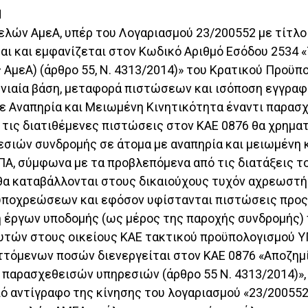
Ν
Τελών ΑμεΑ, υπέρ του Λογαριασμού 23/200552 με τίτ
αι και εμφανίζεται στον Κωδικό Αριθμό Εσόδου 2534 
ΑμεΑ) (άρθρο 55, Ν. 4313/2014)» του Κρατικού Προϋπ
μηνιαία βάση, μεταφορά πιστώσεων και ισόποση εγγρα
 Αναπηρία και Μειωμένη Κινητικότητα έναντι παρασχ
 τις διατιθέμενες πιστώσεις στον ΚΑΕ 0876 θα χρημα
σιών συνδρομής σε άτομα με αναπηρία και μειωμένη κ
ΥΠΑ, σύμφωνα με τα προβλεπόμενα από τις διατάξεις τ
ι θα καταβάλλονται στους δικαιούχους τυχόν αχρεωσ
ποχρεώσεων και εφόσον υφίστανται πιστώσεις προς δ
η έργων υποδομής (ως μέρος της παροχής συνδρομής) 
τών στους οικείους ΚΑΕ τακτικού προϋπολογισμού Υ
ττόμενων ποσών διενεργείται στον ΚΑΕ 0876 «Αποζη
 παρασχεθεισών υπηρεσιών (άρθρο 55 Ν. 4313/2014)»,
πό αντίγραφο της κίνησης του λογαριασμού «23/20055