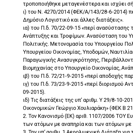
τροποποιήθηκε μεταγενέστερα και ισχύει σ
ι) του Ν. 4270/2014 (ΦΕΚ/Α/143/28-6-2014) 
Δημόσιο Λογιστικό και άλλες διατάξεις».
ια) του Π.δ. 70/22-09-15 «περί ανασύσταση
Ανάπτυξης και Τροφίμων. Ανασύσταση του Υπ
Πολιτικής. Μετονομασία του Υπουργείου Πολ
Υπουργείου Οικονομίας, Υποδομών, Ναυτιλία
Παραγωγικής Ανασυγκρότησης, Περιβάλλοντο
Βιομηχανίας στο Υπουργείο Οικονομίας, Ανάπ
ιβ) του Π.δ. 72/21-9-2015 «περί αποδοχής 
ιγ) του Π.δ. 73/23-9-2015 «περί διορισμού
09-2015).
ιδ) Τις διατάξεις της υπ’ αριθμ. Υ 29/8-1
Οικονομικών Γεώργιο Χουλιαράκη» (ΦΕΚ Β 21
2. Τον Κανονισμό (ΕΚ) αριθ. 1107/2006 ΤΟΥ
των ατόμων με αναπηρία και των ατόμων με
3. Την υπ’ αριθμ. 1 Αερολιμενική Διάταξη γ