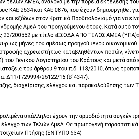
ων τελών ΑΜΕΑ, ανάλογα με την πορεία εκτέλεσης το
ους ΚΑΕ 2534 και ΚΑΕ 0876, που έχουν δημιουργηθεί γ
ν και εξόδων στον Κρατικό Προϋπολογισμό για να είν
δρομής ΑμεΑ του προηγούμενου έτους. Κατά αυτό τον
 23/200552 με τίτλο «ΕΣΟΔΑ ΑΠΟ ΤΕΛΟΣ ΑΜΕΑ (ΥΠΑ)» 
κυρίως μήνες του αμέσως προηγούμενου οικονομικού 
πιστροφής αχρεωστήτως καταβληθέντων ποσών, γίνετα
 του Γενικού Λογιστηρίου του Κράτους και μετά από 
ιατάξεις του άρθρου 9 του π.δ. 113/2010, όπως τροποπ
.α. Δ11/Γ/29994/25122/16 (Β΄4347).
αξης, διαχείρισης, ελέγχου και παρακολούθησης των
 Αερολιμένα υπάλληλοι έχουν την αρμοδιότητα συγκέ
ι έλεγχο των Τελών ΑμεΑ. Ως πρωτογενή παραστατικά 
 Στοιχείων Πτήσης (ΕΝΤΥΠΟ 634)