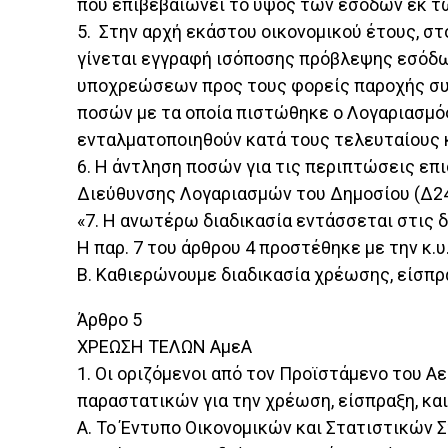
που επιβεβαιώνει το ύψος των εσόδων εκ τ
5. Στην αρχή εκάστου οικονομικού έτους, στ
γίνεται εγγραφή ισόποσης πρόβλεψης εσόδω
υποχρεώσεων προς τους φορείς παροχής συν
ποσών με τα οποία πιστώθηκε ο Λογαριασμός
ενταλματοποιηθούν κατά τους τελευταίους 
6. Η άντληση ποσών για τις περιπτώσεις ε
Διεύθυνσης Λογαριασμών του Δημοσίου (Δ24)
«7. Η ανωτέρω διαδικασία εντάσσεται στις δ
Η παρ. 7 του άρθρου 4 προστέθηκε με την κ.υ
Β. Καθιερώνουμε διαδικασία χρέωσης, είσπρ
Άρθρο 5
ΧΡΕΩΣΗ ΤΕΛΩΝ ΑμεΑ
1. Οι οριζόμενοι από τον Προϊστάμενο του
παραστατικών για την χρέωση, είσπραξη, κα
Α. Το Έντυπο Οικονομικών και Στατιστικών