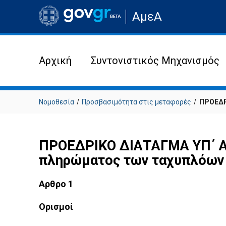
Μετάβαση
ΑμεΑ
στην
αρχική
σελίδα
του
ιστότοπου
Αρχική
Συντονιστικός Μηχανισμός
Νομοθεσία
Προσβασιμότητα στις μεταφορές
ΠΡΟΕΔΡΙ
ΠΡΟΕΔΡΙΚΟ ΔΙΑΤΑΓΜΑ ΥΠ΄ ΑΡ
πληρώματος των ταχυπλόων σ
Αρθρο 1
Ορισμοί