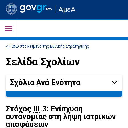
Μετάβαση
ΑμεΑ
στην
αρχική
σελίδα
του
ιστότοπου
< Πίσω στο κείμενο της Εθνικής Στρατηγικής
Σελίδα Σχολίων
Σχόλια Ανά Ενότητα
Σχόλια
Ανά
Ενότητα
Στόχος
ΙII
.3: Ενίσχυση
αυτονομίας στη λήψη ιατρικών
αποφάσεων