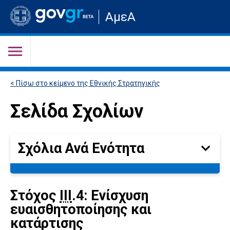
Μετάβαση
ΑμεΑ
στην
αρχική
σελίδα
του
ιστότοπου
< Πίσω στο κείμενο της Εθνικής Στρατηγικής
Σελίδα Σχολίων
Σχόλια Ανά Ενότητα
Σχόλια
Ανά
Ενότητα
Στόχος
ΙII
.4: Ενίσχυση
ευαισθητοποίησης και
κατάρτισης