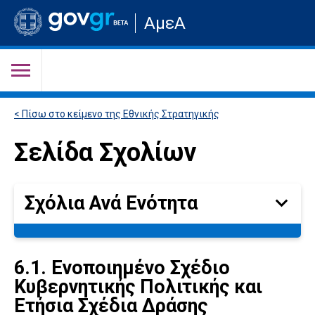
Μετάβαση
ΑμεΑ
στην
αρχική
σελίδα
του
ιστότοπου
< Πίσω στο κείμενο της Εθνικής Στρατηγικής
Σελίδα Σχολίων
Σχόλια Ανά Ενότητα
Σχόλια
Ανά
Ενότητα
6.1. Ενοποιημένο Σχέδιο
Κυβερνητικής Πολιτικής και
Ετήσια Σχέδια Δράσης