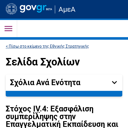
Μετάβαση
ΑμεΑ
στην
αρχική
σελίδα
του
ιστότοπου
< Πίσω στο κείμενο της Εθνικής Στρατηγικής
Σελίδα Σχολίων
Σχόλια Ανά Ενότητα
Σχόλια
Ανά
Ενότητα
Στόχος
ΙV
.4: Εξασφάλιση
συμπερίληψης στην
Επαγγελματική Εκπαίδευση και