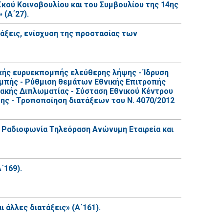
κού Κοινοβουλίου και του Συμβουλίου της 14ης
 (Α΄27).
τάξεις, ενίσχυση της προστασίας των
κής ευρυεκπομπής ελεύθερης λήψης - Ίδρυση
πομπής - Ρύθμιση θεμάτων Εθνικής Επιτροπής
νιακής Διπλωματίας - Σύσταση Εθνικού Κέντρου
 - Τροποποίηση διατάξεων του Ν. 4070/2012
 Ραδιοφωνία Τηλεόραση Ανώνυμη Εταιρεία και
΄169).
άλλες διατάξεις» (Α΄161).