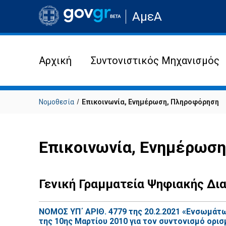
Μετάβαση
ΑμεΑ
στην
αρχική
σελίδα
του
ιστότοπου
Αρχική
Συντονιστικός Μηχανισμός
Νομοθεσία
Επικοινωνία, Ενημέρωση, Πληροφόρηση
Επικοινωνία, Ενημέρωσ
Γενική Γραμματεία Ψηφιακής Δι
ΝΟΜΟΣ ΥΠ΄ ΑΡΙΘ. 4779 της 20.2.2021 «Ενσωμάτω
της 10ης Μαρτίου 2010 για τον συντονισμό ορι