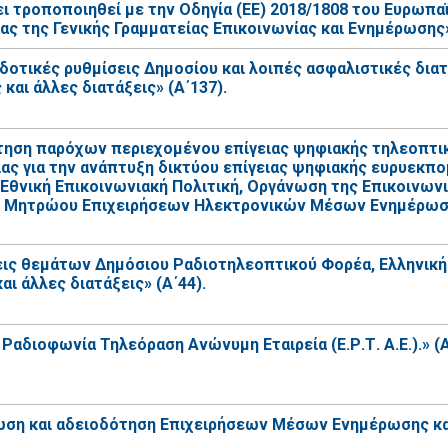
τροποποιηθεί με την Οδηγία (ΕΕ) 2018/1808 του Ευρωπαϊ
ας της Γενικής Γραμματείας Επικοινωνίας και Ενημέρωσης»
δοτικές ρυθμίσεις Δημοσίου και λοιπές ασφαλιστικές δια
αι άλλες διατάξεις» (Α΄137).
ότηση παρόχων περιεχομένου επίγειας ψηφιακής τηλεοπτι
ρίας για την ανάπτυξη δικτύου επίγειας ψηφιακής ευρυεκ
- Εθνική Επικοινωνιακή Πολιτική, Οργάνωση της Επικοινω
ι Μητρώου Επιχειρήσεων Ηλεκτρονικών Μέσων Ενημέρωσης
εις θεμάτων Δημόσιου Ραδιοτηλεοπτικού Φορέα, Ελληνική
αι άλλες διατάξεις» (Α΄44).
Ραδιοφωνία Τηλεόραση Ανώνυμη Εταιρεία (Ε.Ρ.Τ. Α.Ε.).» (Α
ωση και αδειοδότηση Επιχειρήσεων Μέσων Ενημέρωσης και 